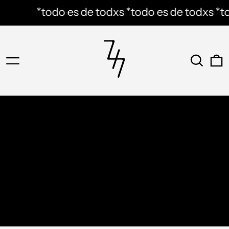
*todo es de todxs
*todo es de todxs
*tod
Menú
Buscar
0
Lo Nuevo →