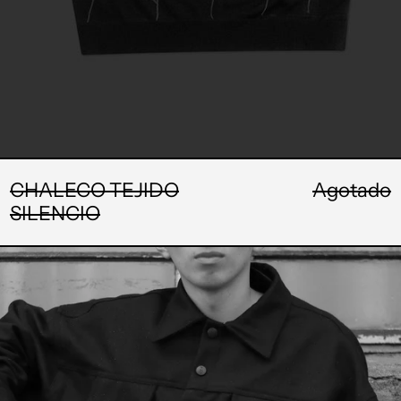
CHALECO TEJIDO
Agotado
SILENCIO