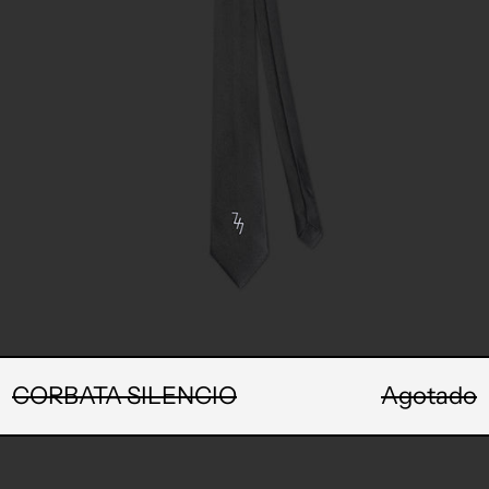
CORBATA SILENCIO
Agotado
CHALECO
TEJIDO